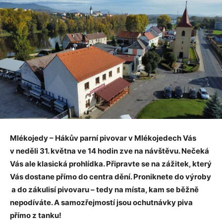
Mlékojedy – Hákův parní pivovar v Mlékojedech Vás
v neděli 31. května ve 14 hodin zve na návštěvu. Nečeká
Vás ale klasická prohlídka. Připravte se na zážitek, který
Vás dostane přímo do centra dění. Proniknete do výroby
a do zákulisí pivovaru – tedy na místa, kam se běžně
nepodíváte. A samozřejmostí jsou ochutnávky piva
přímo z tanku!