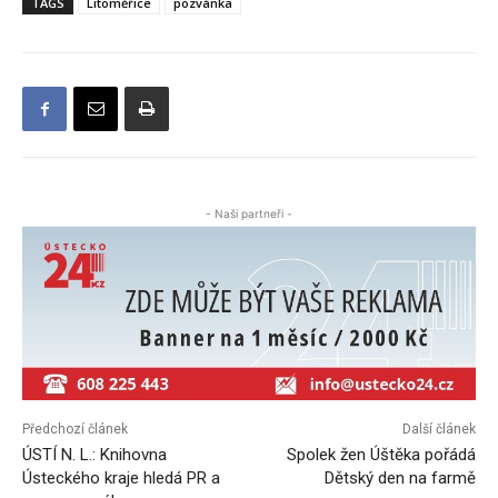
TAGS
Litoměřice
pozvánka
- Naši partneři -
Předchozí článek
Další článek
ÚSTÍ N. L.: Knihovna
Spolek žen Úštěka pořádá
Ústeckého kraje hledá PR a
Dětský den na farmě