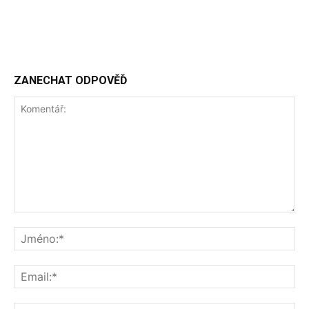
ZANECHAT ODPOVĚĎ
Komentář:
Jm
Ema