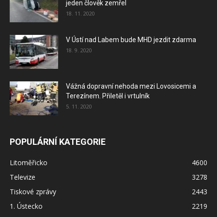
jeden člověk zemřel
18. 11. 2020
V Ústí nad Labem bude MHD jezdit zdarma
18. 9. 2020
Vážná dopravní nehoda mezi Lovosicemi a
Terezínem. Přiletěl i vrtulník
5. 11. 2020
POPULÁRNÍ KATEGORIE
Litoměřicko
4600
Televize
3278
Tiskové zprávy
2443
1. Ústecko
2219