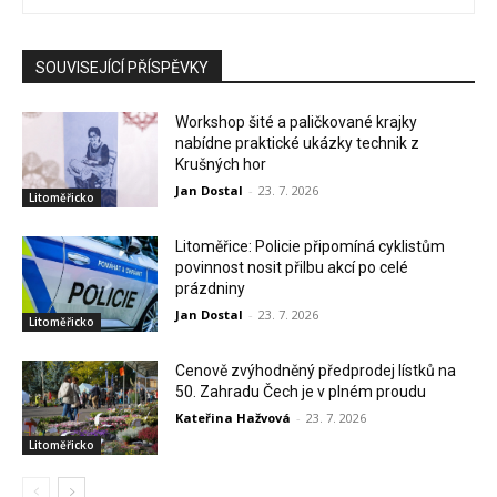
SOUVISEJÍCÍ PŘÍSPĚVKY
Workshop šité a paličkované krajky
nabídne praktické ukázky technik z
Krušných hor
Jan Dostal
-
23. 7. 2026
Litoměřicko
Litoměřice: Policie připomíná cyklistům
povinnost nosit přilbu akcí po celé
prázdniny
Jan Dostal
-
23. 7. 2026
Litoměřicko
Cenově zvýhodněný předprodej lístků na
50. Zahradu Čech je v plném proudu
Kateřina Hažvová
-
23. 7. 2026
Litoměřicko