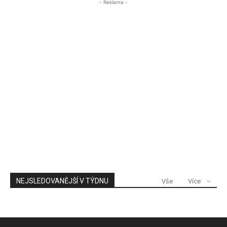
- Reklama -
NEJSLEDOVANĚJŠÍ V TÝDNU
Vše
Více