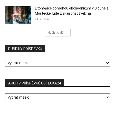
Litoměřice pomohou obchodníkům v Dlouhé a
Mostecké. Lidé získají příspěvek na...
23. 7. 2026
Načíst další
RUBRIKY PŘÍSPĚVKŮ
RUBRIKY
PŘÍSPĚVKŮ
ARCHIV PŘÍSPĚVKŮ ÚSTECKA24
ARCHIV
PŘÍSPĚVKŮ
ÚSTECKA24