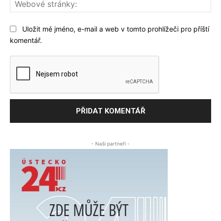
We
str
Uložit mé jméno, e-mail a web v tomto prohlížeči pro příští
komentář.
- Naši partneři -