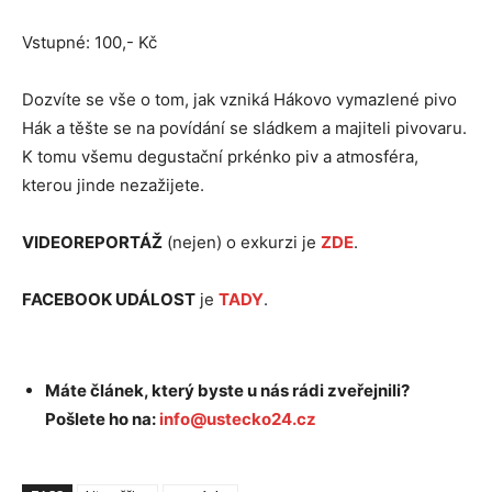
Vstupné: 100,- Kč
Dozvíte se vše o tom, jak vzniká Hákovo vymazlené pivo
Hák a těšte se na povídání se sládkem a majiteli pivovaru.
K tomu všemu degustační prkénko piv a atmosféra,
kterou jinde nezažijete.
VIDEOREPORTÁŽ
(nejen) o exkurzi je
ZDE
.
FACEBOOK UDÁLOST
je
TADY
.
Máte článek, který byste u nás rádi zveřejnili?
Pošlete ho na:
info@ustecko24.cz