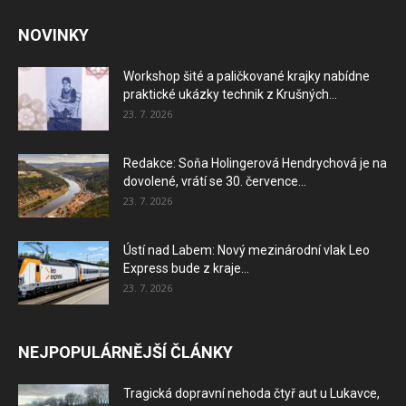
NOVINKY
Workshop šité a paličkované krajky nabídne
praktické ukázky technik z Krušných...
23. 7. 2026
Redakce: Soňa Holingerová Hendrychová je na
dovolené, vrátí se 30. července...
23. 7. 2026
Ústí nad Labem: Nový mezinárodní vlak Leo
Express bude z kraje...
23. 7. 2026
NEJPOPULÁRNĚJŠÍ ČLÁNKY
Tragická dopravní nehoda čtyř aut u Lukavce,