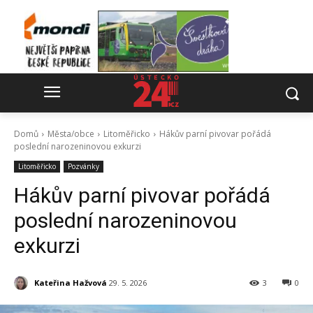
Domů
Města/obce
Litoměřicko
Hákův parní pivovar pořádá
poslední narozeninovou exkurzi
Litoměřicko
Pozvánky
Hákův parní pivovar pořádá
poslední narozeninovou
exkurzi
Kateřina Hažvová
29. 5. 2026
3
0