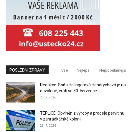
POSLEDNÍ ZPRÁVY
Vše
Nejlepší
Nejpopulárnější
Redakce: Soňa Holingerová Hendrychová je na
dovolené, vrátí se 30. července...
23. 7. 2026
TEPLICE: Obviněn z výroby a prodeje pervitinu
v zahrádkářské kolonii
23. 7. 2026