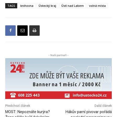
TAGS
knihovna
Ústecký kraj
Ústí nad Labem
volná místa
- Naši partneři -
Předchozí článek
Další článek
MOST: Nepoznáte kurýra?
Hákův parní pivovar pořádá