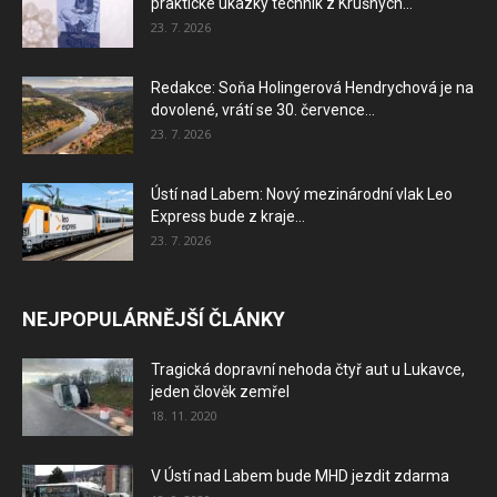
praktické ukázky technik z Krušných...
23. 7. 2026
Redakce: Soňa Holingerová Hendrychová je na
dovolené, vrátí se 30. července...
23. 7. 2026
Ústí nad Labem: Nový mezinárodní vlak Leo
Express bude z kraje...
23. 7. 2026
NEJPOPULÁRNĚJŠÍ ČLÁNKY
Tragická dopravní nehoda čtyř aut u Lukavce,
jeden člověk zemřel
18. 11. 2020
V Ústí nad Labem bude MHD jezdit zdarma