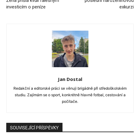
Žena přišla kvůli falešným
poslední narozeninovou
investicím o peníze
exkurzi
Jan Dostal
Redakční a editorské práci se věnuji brigádně při středoškolském
studiu. Zajímám se o sport, konkrétně hlavně fotbal, cestování a
počítače.
SOUVISEJÍCÍ PŘÍSPĚVKY