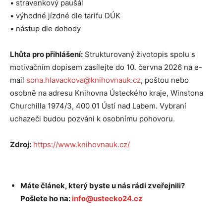
• stravenkový paušál
• výhodné jízdné dle tarifu DÚK
• nástup dle dohody
Lhůta pro přihlášení:
Strukturovaný životopis spolu s
motivačním dopisem zasílejte do 10. června 2026 na e-
mail
sona.hlavackova@knihovnauk.cz
, poštou nebo
osobně na adresu Knihovna Ústeckého kraje, Winstona
Churchilla 1974/3, 400 01 Ústí nad Labem. Vybraní
uchazeči budou pozváni k osobnímu pohovoru.
Zdroj:
https://www.knihovnauk.cz/
Máte článek, který byste u nás rádi zveřejnili?
Pošlete ho na:
info@ustecko24.cz