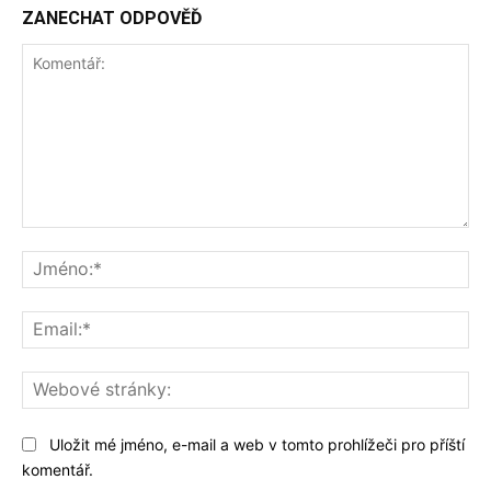
ZANECHAT ODPOVĚĎ
Komentář:
Jm
Ema
We
str
Uložit mé jméno, e-mail a web v tomto prohlížeči pro příští
komentář.