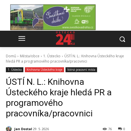
Domů
Města/obce
1. Ústecko
ÚSTÍ N. L.: Knihovna Ústeckého kraje
hledá PR a programového pracovníka/pracovnici
1. Ústecko
Knihovna Ústeckého kraje
Volná pracovní místa
ÚSTÍ N. L.: Knihovna
Ústeckého kraje hledá PR a
programového
pracovníka/pracovnici
Jan Dostal
29. 5. 2026
76
0