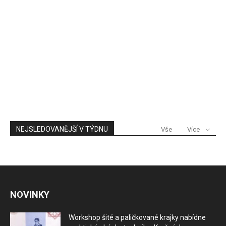
NEJSLEDOVANĚJŠÍ V TÝDNU
Vše
Více
NOVINKY
Workshop šité a paličkované krajky nabídne