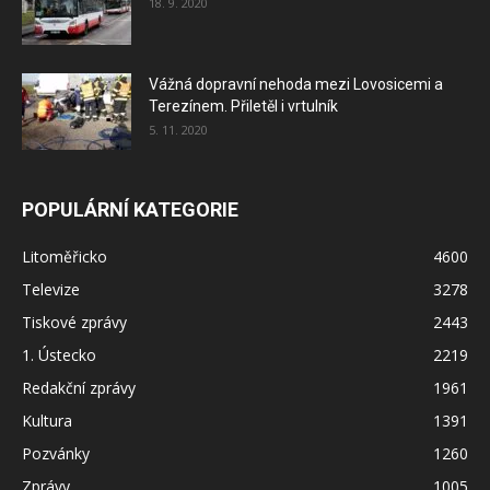
18. 9. 2020
Vážná dopravní nehoda mezi Lovosicemi a
Terezínem. Přiletěl i vrtulník
5. 11. 2020
POPULÁRNÍ KATEGORIE
Litoměřicko
4600
Televize
3278
Tiskové zprávy
2443
1. Ústecko
2219
Redakční zprávy
1961
Kultura
1391
Pozvánky
1260
Zprávy
1005