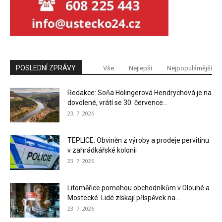
POSLEDNÍ ZPRÁVY
Vše
Nejlepší
Nejpopulárnější
Redakce: Soňa Holingerová Hendrychová je na
dovolené, vrátí se 30. července...
23. 7. 2026
TEPLICE: Obviněn z výroby a prodeje pervitinu
v zahrádkářské kolonii
23. 7. 2026
Litoměřice pomohou obchodníkům v Dlouhé a
Mostecké. Lidé získají příspěvek na...
23. 7. 2026