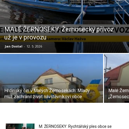
MALÉ ŽERNOSEKY: Žernosecký přívoz
už je v provozu
Jan Dostal
-
12. 5. 2026
Hrdinský čin v Malých Žernosekách: Mladý
Malé Žern
muž zachránil život návštěvníkovi obce
„Žernosec
M. ŽERNOSEKY: Rychtářský ples obce se