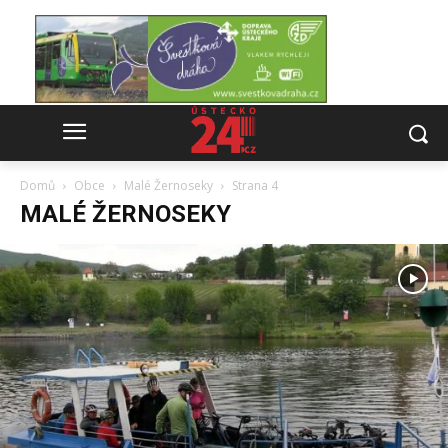
Domů
Obce
Malé Žernoseky
Strana 4
MALÉ ŽERNOSEKY