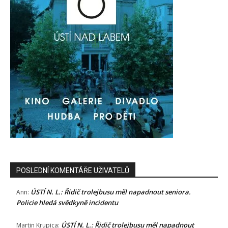
POSLEDNÍ KOMENTÁŘE UŽIVATELŮ
ÚSTÍ N. L.: Řidič trolejbusu měl napadnout seniora.
Ann
:
Policie hledá svědkyně incidentu
ÚSTÍ N. L.: Řidič trolejbusu měl napadnout
Martin Krupica
: