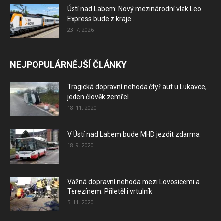
Ústí nad Labem: Nový mezinárodní vlak Leo
Express bude z kraje...
23. 7. 2026
NEJPOPULÁRNĚJŠÍ ČLÁNKY
Tragická dopravní nehoda čtyř aut u Lukavce,
jeden člověk zemřel
18. 11. 2020
V Ústí nad Labem bude MHD jezdit zdarma
18. 9. 2020
Vážná dopravní nehoda mezi Lovosicemi a
Terezínem. Přiletěl i vrtulník
5. 11. 2020