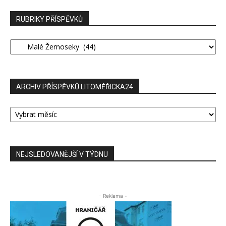
RUBRIKY PŘÍSPĚVKŮ
RUBRIKY
PŘÍSPĚVKŮ
ARCHIV PŘÍSPĚVKŮ LITOMĚŘICKA24
ARCHIV
PŘÍSPĚVKŮ
LITOMĚŘICKA24
NEJSLEDOVANĚJŠÍ V TÝDNU
- Reklama -