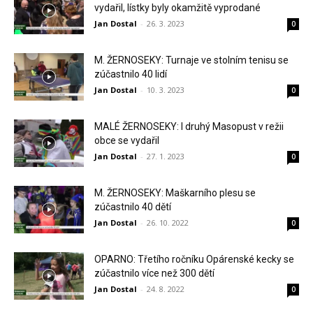
vydařil, lístky byly okamžitě vyprodané
Jan Dostal
-
26. 3. 2023
0
M. ŽERNOSEKY: Turnaje ve stolním tenisu se
zúčastnilo 40 lidí
Jan Dostal
-
10. 3. 2023
0
MALÉ ŽERNOSEKY: I druhý Masopust v režii
obce se vydařil
Jan Dostal
-
27. 1. 2023
0
M. ŽERNOSEKY: Maškarního plesu se
zúčastnilo 40 dětí
Jan Dostal
-
26. 10. 2022
0
OPARNO: Třetího ročníku Opárenské kecky se
zúčastnilo více než 300 dětí
Jan Dostal
-
24. 8. 2022
0