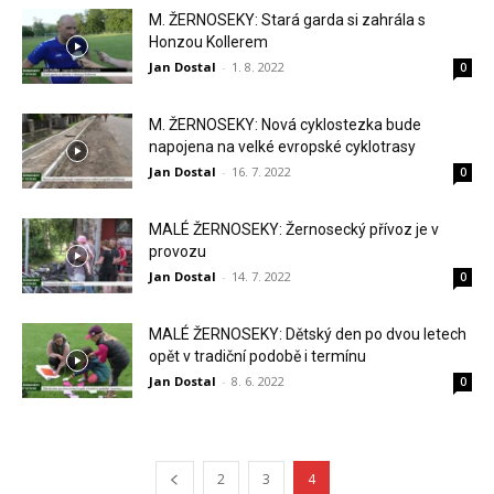
M. ŽERNOSEKY: Stará garda si zahrála s
Honzou Kollerem
Jan Dostal
-
1. 8. 2022
0
M. ŽERNOSEKY: Nová cyklostezka bude
napojena na velké evropské cyklotrasy
Jan Dostal
-
16. 7. 2022
0
MALÉ ŽERNOSEKY: Žernosecký přívoz je v
provozu
Jan Dostal
-
14. 7. 2022
0
MALÉ ŽERNOSEKY: Dětský den po dvou letech
opět v tradiční podobě i termínu
Jan Dostal
-
8. 6. 2022
0
2
3
4