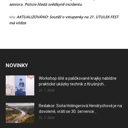
seniora. Policie hledá svědkyně incidentu
AKTUALIZOVÁNO: Soutěž o vstupenky na 21. ÚTULEK FEST
viťa
:
má vítěze
NOVINKY
Workshop šité a paličkované krajky nabídne
praktické ukázky technik z Krušných...
23. 7. 2026
Redakce: Soňa Holingerová Hendrychová je na
dovolené, vrátí se 30. července...
23. 7. 2026