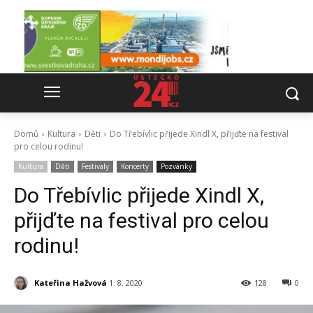
Domů
Kultura
Děti
Do Třebívlic přijede Xindl X, přijďte na festival
pro celou rodinu!
Kultura
Děti
Festivaly
Koncerty
Pozvánky
Do Třebívlic přijede Xindl X,
přijďte na festival pro celou
rodinu!
Kateřina Hažvová
1. 8. 2020
128
0