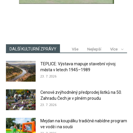
DALŠÍ KULTURNÍ ZPRÁVY
Vše
Nejlepší
Více
TEPLICE: Výstava mapuje stavební vývoj
města v letech 1945–1989
23. 7. 2026
Cenově zvýhodněný předprodej lístků na 50.
Zahradu Čech je v plném proudu
23. 7. 2026
Mejdan na koupálku tradičně nabídne program
ve vodě i na souši