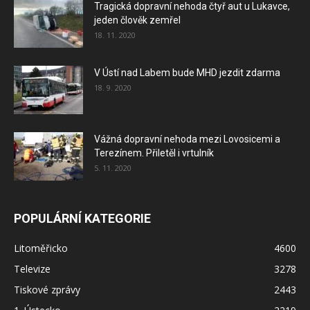
Tragická dopravní nehoda čtyř aut u Lukavce,
jeden člověk zemřel
18. 11. 2020
V Ústí nad Labem bude MHD jezdit zdarma
18. 9. 2020
Vážná dopravní nehoda mezi Lovosicemi a
Terezínem. Přiletěl i vrtulník
5. 11. 2020
POPULÁRNÍ KATEGORIE
Litoměřicko
4600
Televize
3278
Tiskové zprávy
2443