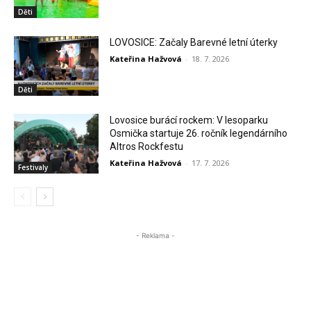
Děti
LOVOSICE: Začaly Barevné letní úterky
Kateřina Hažvová
-
18. 7. 2026
Děti
Lovosice burácí rockem: V lesoparku
Osmička startuje 26. ročník legendárního
Altros Rockfestu
Kateřina Hažvová
-
17. 7. 2026
Festivaly
- Reklama -