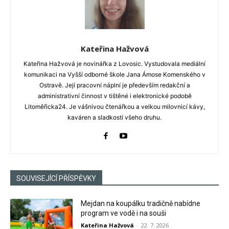
Kateřina Hažvová
Kateřina Hažvová je novinářka z Lovosic. Vystudovala mediální
komunikaci na Vyšší odborné škole Jana Ámose Komenského v
Ostravě. Její pracovní náplní je především redakční a
administrativní činnost v tištěné i elektronické podobě
Litoměřicka24. Je vášnivou čtenářkou a velkou milovnicí kávy,
kaváren a sladkostí všeho druhu.
SOUVISEJÍCÍ PŘÍSPĚVKY
Mejdan na koupálku tradičně nabídne
program ve vodě i na souši
Kateřina Hažvová
-
22. 7. 2026