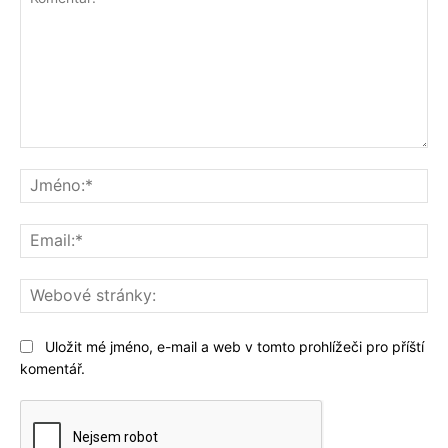
Komentář:
Jm
Ema
We
str
Uložit mé jméno, e-mail a web v tomto prohlížeči pro příští
komentář.