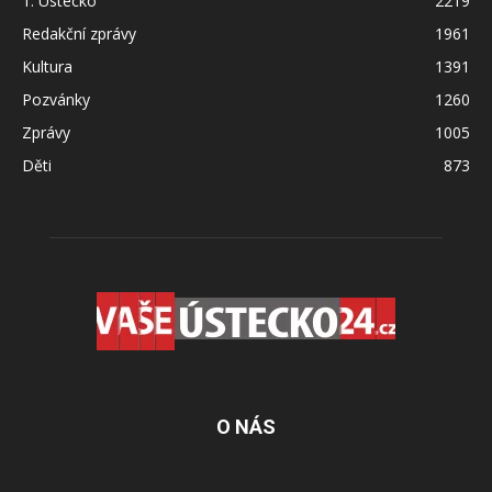
1. Ústecko
2219
Redakční zprávy
1961
Kultura
1391
Pozvánky
1260
Zprávy
1005
Děti
873
O NÁS