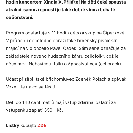
hodin koncertem Xindla X. Přijďte! Na děti čeká spousta
atrakcí, samozřejmostí je také dobré víno a bohaté
občerstvení.
Program odstartuje v 11 hodin dětská skupina Čiperkové.
V průběhu odpoledne dorazí také brněnský písničkář
hrající na violoncello Pavel Čadek. Sám sebe označuje za
zakladatele nového hudebního žánru cellofolk“, což je
něco mezi Nohavicou (folk) a Apocalypticou (cellorock).
Účast přislíbil také břichomluvec Zdeněk Polach a zpěvák
Voxel. Je na co se těšit!
Děti do 140 centimetrů mají vstup zdarma, ostatní za
vstupenku zaplatí 350,- Kč.
Lístky
kupujte
ZDE
.