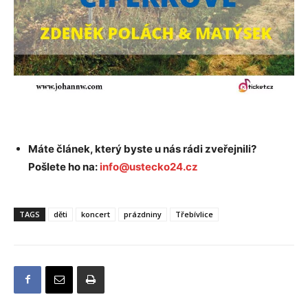
Máte článek, který byste u nás rádi zveřejnili?
Pošlete ho na:
info@ustecko24.cz
TAGS
děti
koncert
prázdniny
Třebívlice