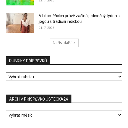
22. 7. 2026
V Litoměřicích právě začíná jedinečný týden s
jógou s tradiční indickou...
21. 7. 2026
Načíst další
RUBRIKY PŘÍSPĚVKŮ
RUBRIKY
PŘÍSPĚVKŮ
ARCHIV PŘÍSPĚVKŮ ÚSTECKA24
ARCHIV
PŘÍSPĚVKŮ
ÚSTECKA24