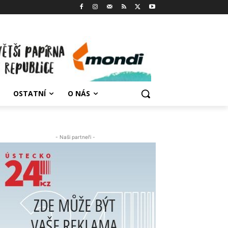
OSTATNÍ
O NÁS
- Naši partneři -