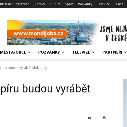
ihlášení / Registrace
Zprávy
Kultura
Sport
Pozvánky
Televize
O nás
MĚSTA/OBCE
POZVÁNKY
TELEVIZE
PARTNEŘI
apíru budou vyrábět klobouky
apíru budou vyrábět
98
0