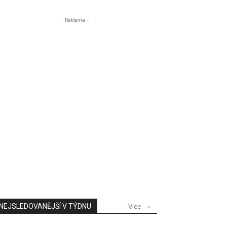
- Reklama -
NEJSLEDOVANĚJŠÍ V TÝDNU
Více