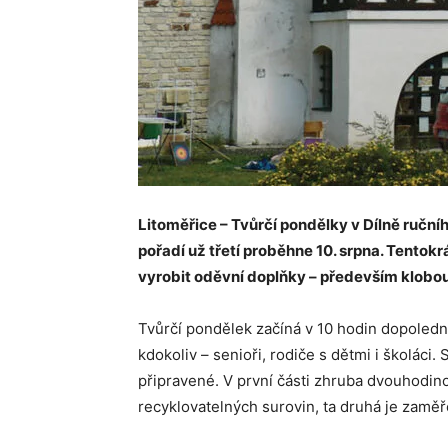
Litoměřice – Tvůrčí pondělky v Dílně ručníh
pořadí už třetí proběhne 10. srpna. Tentok
vyrobit oděvní doplňky – především klobo
Tvůrčí pondělek začíná v 10 hodin dopoledne,
kdokoliv – senioři, rodiče s dětmi i školáci
připravené. V první části zhruba dvouhodino
recyklovatelných surovin, ta druhá je zaměř