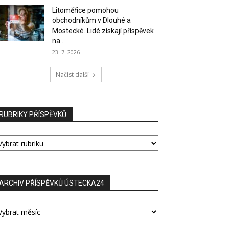
Litoměřice pomohou
obchodníkům v Dlouhé a
Mostecké. Lidé získají příspěvek
na...
23. 7. 2026
Načíst další
RUBRIKY PŘÍSPĚVKŮ
UBRIKY
ŘÍSPĚVKŮ
ARCHIV PŘÍSPĚVKŮ ÚSTECKA24
RCHIV
ŘÍSPĚVKŮ
STECKA24