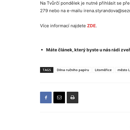
Na Tvůrčí pondělek je nutné přihlásit se př
279 nebo na e-mailu irena.styrandova@se
Více informací najdete
ZDE
.
Máte článek, který byste u nás rádi zveř
TAGS
Dílna ručního papíru
Litoměřice
město L