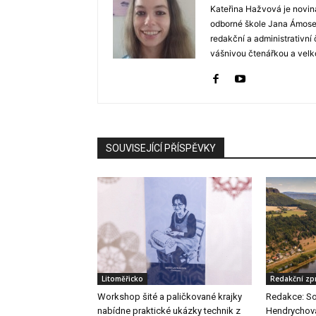
Kateřina Hažvová je novin
odborné škole Jana Ámose 
redakční a administrativní
vášnivou čtenářkou a velko
SOUVISEJÍCÍ PŘÍSPĚVKY
Litoměřicko
Redakční zp
Workshop šité a paličkované krajky
Redakce: So
nabídne praktické ukázky technik z
Hendrychová 