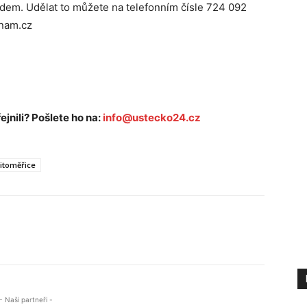
edem. Udělat to můžete na telefonním čísle 724 092
znam.cz
ejnili? Pošlete ho na:
info@ustecko24.cz
itoměřice
- Naši partneři -