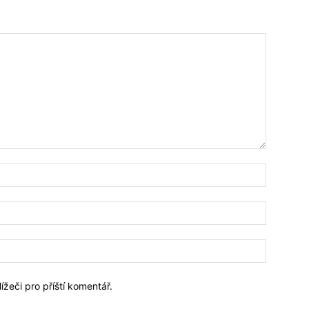
Jméno:*
Email:*
Webové
stránky:
ížeči pro příští komentář.