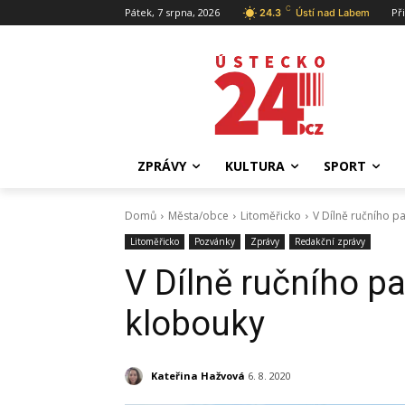
C
Pátek, 7 srpna, 2026
Př
24.3
Ústí nad Labem
ZPRÁVY
KULTURA
SPORT
Domů
Města/obce
Litoměřicko
V Dílně ručního p
Litoměřicko
Pozvánky
Zprávy
Redakční zprávy
V Dílně ručního p
klobouky
Kateřina Hažvová
6. 8. 2020