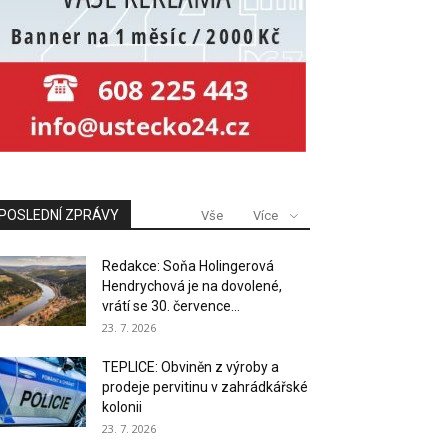
POSLEDNÍ ZPRÁVY
Vše
Více
Redakce: Soňa Holingerová
Hendrychová je na dovolené,
vrátí se 30. července...
23. 7. 2026
TEPLICE: Obviněn z výroby a
prodeje pervitinu v zahrádkářské
kolonii
23. 7. 2026