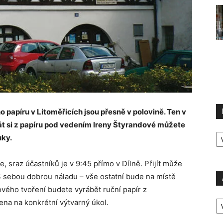
o papíru v Litoměřicích jsou přesně v polovině. Ten v
rát si z papíru pod vedením Ireny Štyrandové můžete
R
uky.
P
 sraz účastníků je v 9:45 přímo v Dílně. Přijít může
. S sebou dobrou náladu – vše ostatní bude na místě
vého tvoření budete vyrábět ruční papír z
A
ena na konkrétní výtvarný úkol.
P
Ú