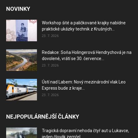
NOVINKY
Workshop šité a paličkované krajky nabídne
praktické ukázky technik z Krušných...
23. 7. 2026
Redakce: Soňa Holingerová Hendrychová je na
dovolené, vrátí se 30. července...
23. 7. 2026
Ústí nad Labem: Nový mezinárodní vlak Leo
Express bude z kraje...
23. 7. 2026
NEJPOPULÁRNĚJŠÍ ČLÁNKY
Tragická dopravní nehoda čtyř aut u Lukavce,
jeden člověk zemřel