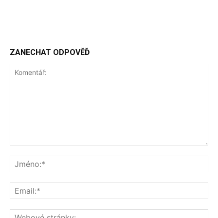
ZANECHAT ODPOVĚĎ
Komentář:
Jm
Ema
We