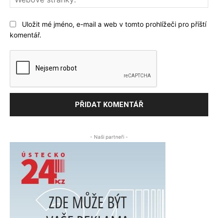
str
Uložit mé jméno, e-mail a web v tomto prohlížeči pro příští
komentář.
- Naši partneři -