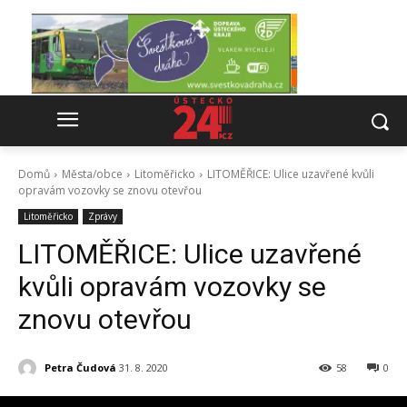
Domů
Města/obce
Litoměřicko
LITOMĚŘICE: Ulice uzavřené kvůli
opravám vozovky se znovu otevřou
Litoměřicko
Zprávy
LITOMĚŘICE: Ulice uzavřené
kvůli opravám vozovky se
znovu otevřou
Petra Čudová
31. 8. 2020
58
0