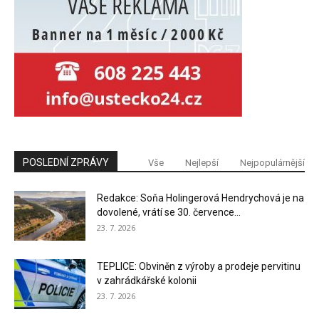
POSLEDNÍ ZPRÁVY
Vše
Nejlepší
Nejpopulárnější
Redakce: Soňa Holingerová Hendrychová je na
dovolené, vrátí se 30. července...
23. 7. 2026
TEPLICE: Obviněn z výroby a prodeje pervitinu
v zahrádkářské kolonii
23. 7. 2026