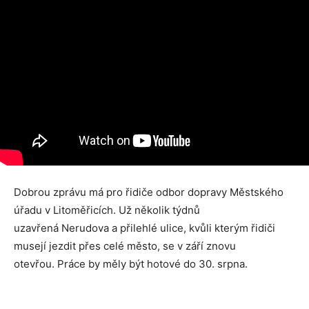
Dobrou zprávu má pro řidiče odbor dopravy Městského
úřadu v Litoměřicích. Už několik týdnů
uzavřená Nerudova a přilehlé ulice, kvůli kterým řidiči
musejí jezdit přes celé město, se v září znovu
otevřou. Práce by měly být hotové do 30. srpna.