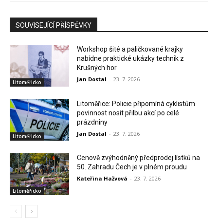
SOUVISEJÍCÍ PŘÍSPĚVKY
Workshop šité a paličkované krajky
nabídne praktické ukázky technik z
Krušných hor
Jan Dostal
-
23. 7. 2026
Litoměřicko
Litoměřice: Policie připomíná cyklistům
povinnost nosit přilbu akcí po celé
prázdniny
Jan Dostal
-
23. 7. 2026
Litoměřicko
Cenově zvýhodněný předprodej lístků na
50. Zahradu Čech je v plném proudu
Kateřina Hažvová
-
23. 7. 2026
Litoměřicko