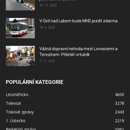
18. 11. 2020
V Ústí nad Labem bude MHD jezdit zdarma
18. 9. 2020
Vážná dopravní nehoda mezi Lovosicemi a
Terezínem. Přiletěl i vrtulník
5. 11. 2020
POPULÁRNÍ KATEGORIE
Litoměřicko
4600
Televize
3278
Tiskové zprávy
2443
1. Ústecko
2219
Redakční zprávy
1961