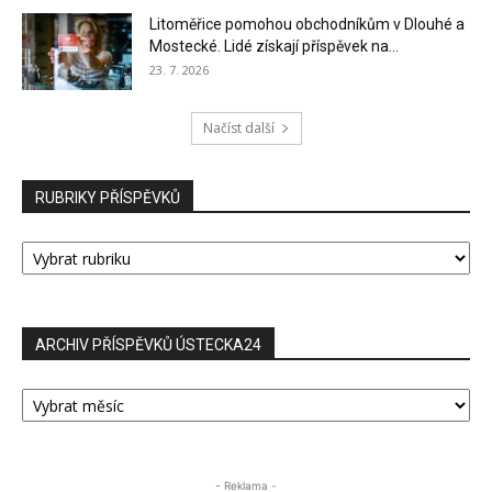
Litoměřice pomohou obchodníkům v Dlouhé a
Mostecké. Lidé získají příspěvek na...
23. 7. 2026
Načíst další
RUBRIKY PŘÍSPĚVKŮ
RUBRIKY
PŘÍSPĚVKŮ
ARCHIV PŘÍSPĚVKŮ ÚSTECKA24
ARCHIV
PŘÍSPĚVKŮ
ÚSTECKA24
- Reklama -