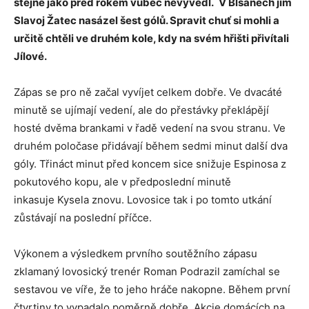
stejně jako před rokem vůbec nevyvedl.
V Blšanech jim
Slavoj Žatec nasázel šest gólů. Spravit chuť si mohli a
určitě chtěli ve druhém kole, kdy na svém hřišti přivítali
Jílové.
Zápas se pro ně začal vyvíjet celkem dobře. Ve dvacáté
minutě se ujímají vedení, ale do přestávky překlápějí
hosté dvěma brankami v řadě vedení na svou stranu. Ve
druhém poločase přidávají během sedmi minut další dva
góly. Třináct minut před koncem sice snižuje Espinosa z
pokutového kopu, ale v předposlední minutě
inkasuje Kysela znovu. Lovosice tak i po tomto utkání
zůstávají na poslední příčce.
Výkonem a výsledkem prvního soutěžního zápasu
zklamaný lovosický trenér Roman Podrazil zamíchal se
sestavou ve víře, že to jeho hráče nakopne. Během první
čtvrtiny to vypadalo poměrně dobře. Akcie domácích na