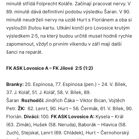
minutě střídá Folprecht Koláře. Začínají pracovat nervy. V
89. minutě dává definitivní podobu výsledku Šaran. V 90.
minutě neudrželi nervy na uzdě Hurt s Floriánem a oba si
vysloužili žlutou kartu. Utkání končí pro Lovosice krutým
výsledkem 2:5, na který budou určitě muset hodně rychle
zapomenout, vždyť o prvním víkendu v září mají další
šanci na reparát.
FK ASK Lovosice A – FK Jílové 2:5 (1:2)
Branky:
20. Espinosa, 77. Espinosa (pen.) – 24. V. Bílek,
37. J. Kolář, 51. J. Kolář, 58. V. Bílek, 89.
Šaran
Rozhodčí:
Jindřich Čáka – Viktor Bican, Vojtěch
Petr.
ŽK:
62. Lenrt, 90. Hurt – 56. Čermák, 61. V. Bílek, 90.
Florián.
Diváci:
100.
FK ASK Lovosice A:
Kysela – Král
(63. Zimák), Hušek (58. Neruda), Baborák – Hlavica (58.
Zuch), Stejskal, Lenrt (69. Chládek), Hurt – Černohorský