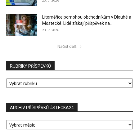
23. 7. 2026
Litoměřice pomohou obchodníkům v Dlouhé a
Mostecké. Lidé získají příspěvek na...
23. 7. 2026
Načíst další
RUBRIKY PŘÍSPĚVKŮ
RUBRIKY
PŘÍSPĚVKŮ
ARCHIV PŘÍSPĚVKŮ ÚSTECKA24
ARCHIV
PŘÍSPĚVKŮ
ÚSTECKA24