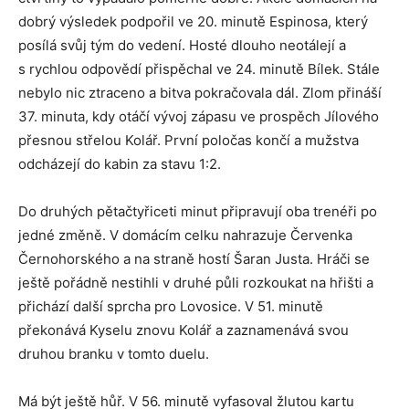
dobrý výsledek podpořil ve 20. minutě Espinosa, který
posílá svůj tým do vedení. Hosté dlouho neotálejí a
s rychlou odpovědí přispěchal ve 24. minutě Bílek. Stále
nebylo nic ztraceno a bitva pokračovala dál. Zlom přináší
37. minuta, kdy otáčí vývoj zápasu ve prospěch Jílového
přesnou střelou Kolář. První poločas končí a mužstva
odcházejí do kabin za stavu 1:2.
Do druhých pětačtyřiceti minut připravují oba trenéři po
jedné změně. V domácím celku nahrazuje Červenka
Černohorského a na straně hostí Šaran Justa. Hráči se
ještě pořádně nestihli v druhé půli rozkoukat na hřišti a
přichází další sprcha pro Lovosice. V 51. minutě
překonává Kyselu znovu Kolář a zaznamenává svou
druhou branku v tomto duelu.
Má být ještě hůř. V 56. minutě vyfasoval žlutou kartu