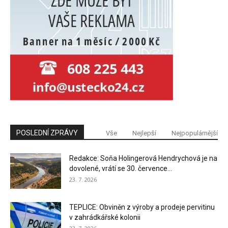
POSLEDNÍ ZPRÁVY
Vše
Nejlepší
Nejpopulárnější
Redakce: Soňa Holingerová Hendrychová je na
dovolené, vrátí se 30. července...
23. 7. 2026
TEPLICE: Obviněn z výroby a prodeje pervitinu
v zahrádkářské kolonii