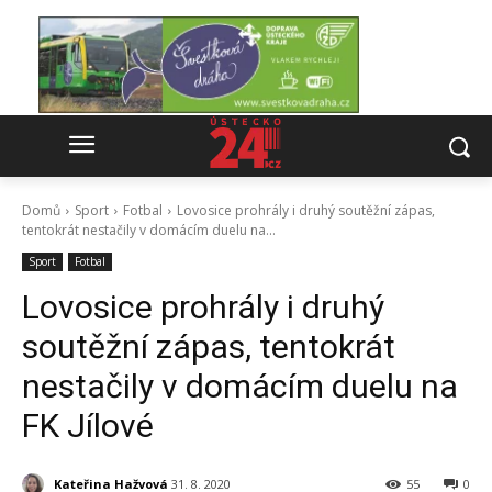
Domů
Sport
Fotbal
Lovosice prohrály i druhý soutěžní zápas,
tentokrát nestačily v domácím duelu na...
Sport
Fotbal
Lovosice prohrály i druhý
soutěžní zápas, tentokrát
nestačily v domácím duelu na
FK Jílové
Kateřina Hažvová
31. 8. 2020
55
0