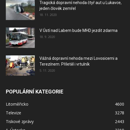
Tragická dopravní nehoda čtyř aut u Lukavce,
jeden člověk zemřel
18. 11. 2020
V Ústí nad Labem bude MHD jezdit zdarma
18. 9. 2020
Vážná dopravní nehoda mezi Lovosicemi a
Terezínem. Přiletěl i vrtulník
5. 11. 2020
POPULÁRNÍ KATEGORIE
Litoměřicko
4600
Televize
3278
Tiskové zprávy
2443