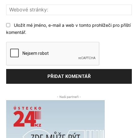
We
str
Uložit mé jméno, e-mail a web v tomto prohlížeči pro příští
komentář.
- Naši partneři -