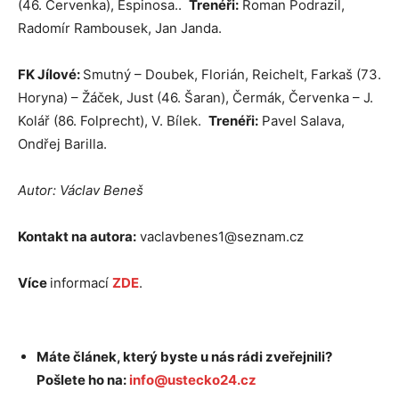
(46. Červenka), Espinosa..
Trenéři:
Roman Podrazil,
Radomír Rambousek, Jan Janda.
FK Jílové:
Smutný – Doubek, Florián, Reichelt, Farkaš (73.
Horyna) – Žáček, Just (46. Šaran), Čermák, Červenka – J.
Kolář (86. Folprecht), V. Bílek.
Trenéři:
Pavel Salava,
Ondřej Barilla.
Autor: Václav Beneš
Kontakt na autora:
vaclavbenes1@seznam.cz
Více
informací
ZDE
.
Máte článek, který byste u nás rádi zveřejnili?
Pošlete ho na:
info@ustecko24.cz