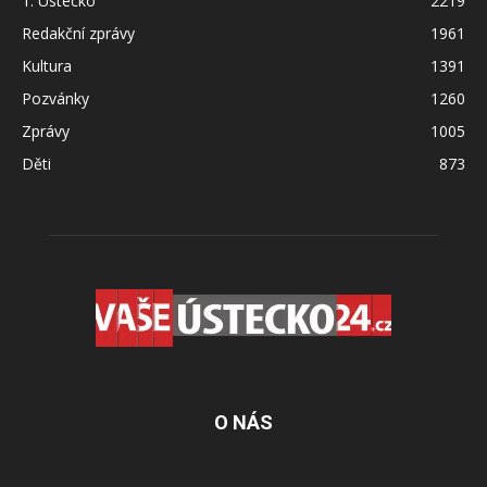
1. Ústecko
2219
Redakční zprávy
1961
Kultura
1391
Pozvánky
1260
Zprávy
1005
Děti
873
O NÁS