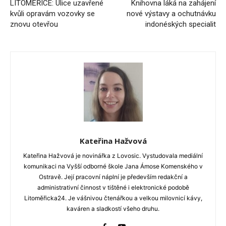
LITOMĚŘICE: Ulice uzavřené
Knihovna láká na zahájení
kvůli opravám vozovky se
nové výstavy a ochutnávku
znovu otevřou
indonéských specialit
Kateřina Hažvová
Kateřina Hažvová je novinářka z Lovosic. Vystudovala mediální
komunikaci na Vyšší odborné škole Jana Ámose Komenského v
Ostravě. Její pracovní náplní je především redakční a
administrativní činnost v tištěné i elektronické podobě
Litoměřicka24. Je vášnivou čtenářkou a velkou milovnicí kávy,
kaváren a sladkostí všeho druhu.