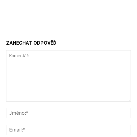
ZANECHAT ODPOVĚĎ
Komentář:
Jm
Ema