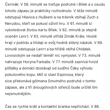
Čermák. V 58. minutě se trefuje podruhé i Bílek a o osudu
tohoto zápasu je prakticky rozhodnuto. V téže minutě
odstupují Hlavica s Huškem a na trávník vbíhají Zuch s
Nerudou, kteří se pokusí oživit hru. V 61. minutě si
vykoledoval žlutou kartu Bílek. V 62. minutě je stejně
oceněn Lenrt. V 63. minutě střídá Zimák Krále. Hosté
hrají v poklidu a hlídají si svůj hodně slibný náskok. V 69.
minutě odstupuje Lenrt a ba hřiště vbíhá Chládek.
Lovosickým se nedaří téměř nic vymyslet. V 73. minutě
nahrazuje Horyna Farkaše. V 77. minutě zaznívá hvizd
píšťalky a domácí dostávají od sudího Čáky výhodu
pokutového kopu. Míč si staví Espinosa, který
sice překonává gólmana Smutného podruhé v tomto
zápase, ale z tří dvougólových střelců bude určitě tím
nejsmutnějším.
Čas se rychle krátí a kontaktní branka nepřichází. V 86.