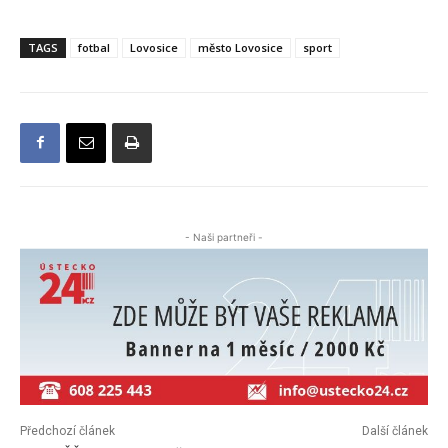
TAGS
fotbal
Lovosice
město Lovosice
sport
- Naši partneři -
Předchozí článek
Další článek