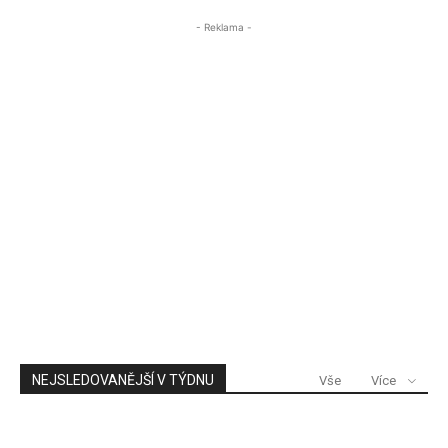
- Reklama -
NEJSLEDOVANĚJŠÍ V TÝDNU
Vše
Více