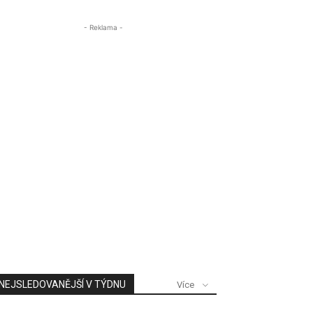
- Reklama -
NEJSLEDOVANĚJŠÍ V TÝDNU
Více