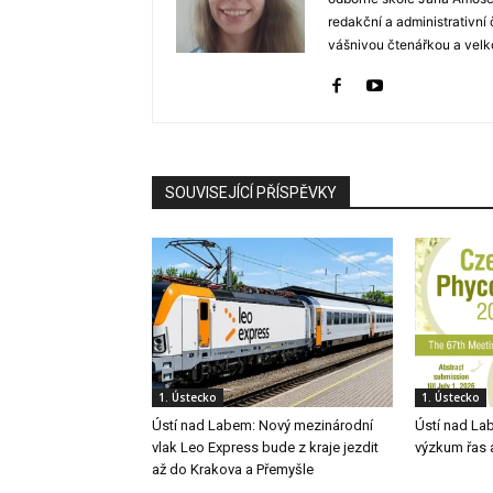
redakční a administrativní
vášnivou čtenářkou a velko
SOUVISEJÍCÍ PŘÍSPĚVKY
1. Ústecko
1. Ústecko
Ústí nad Labem: Nový mezinárodní
Ústí nad Lab
vlak Leo Express bude z kraje jezdit
výzkum řas a
až do Krakova a Přemyšle