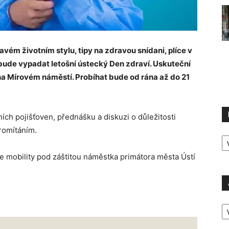
vém životním stylu, tipy na zdravou snídani, plíce v
 bude vypadat letošní ústecký Den zdraví. Uskuteční
 na Mírovém náměstí. Probíhat bude od rána až do 21
ích pojišťoven, přednášku a diskuzi o důležitosti
romítáním.
R
P
e mobility pod záštitou náměstka primátora města Ústí
A
P
Ú