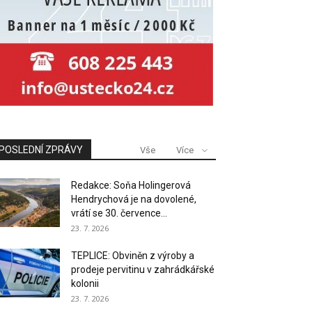
POSLEDNÍ ZPRÁVY
Vše
Více
Redakce: Soňa Holingerová
Hendrychová je na dovolené,
vrátí se 30. července...
23. 7. 2026
TEPLICE: Obviněn z výroby a
prodeje pervitinu v zahrádkářské
kolonii
23. 7. 2026