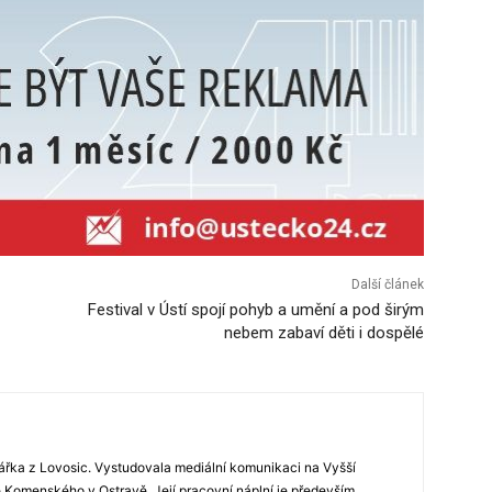
Další článek
Festival v Ústí spojí pohyb a umění a pod širým
nebem zabaví děti i dospělé
ářka z Lovosic. Vystudovala mediální komunikaci na Vyšší
Komenského v Ostravě. Její pracovní náplní je především