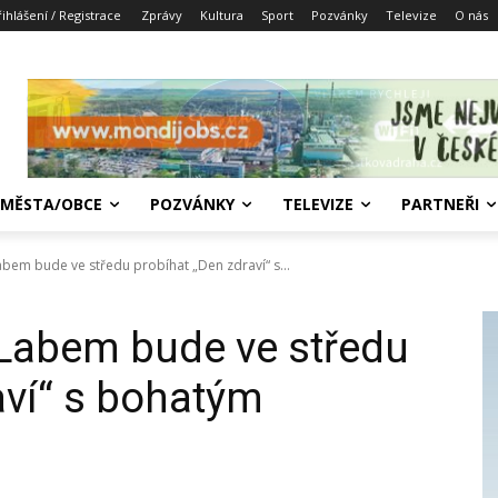
řihlášení / Registrace
Zprávy
Kultura
Sport
Pozvánky
Televize
O nás
MĚSTA/OBCE
POZVÁNKY
TELEVIZE
PARTNEŘI
abem bude ve středu probíhat „Den zdraví“ s...
 Labem bude ve středu
aví“ s bohatým