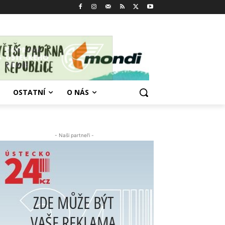
OSTATNÍ
O NÁS
- Naši partneři -