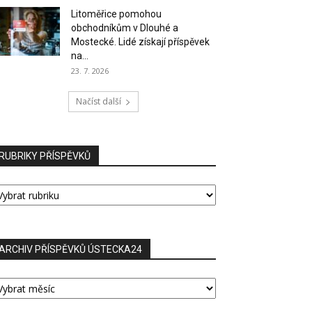
Litoměřice pomohou
obchodníkům v Dlouhé a
Mostecké. Lidé získají příspěvek
na...
23. 7. 2026
Načíst další
RUBRIKY PŘÍSPĚVKŮ
UBRIKY
ŘÍSPĚVKŮ
ARCHIV PŘÍSPĚVKŮ ÚSTECKA24
RCHIV
ŘÍSPĚVKŮ
STECKA24