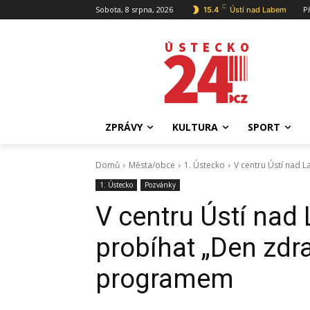
C
Sobota, 8 srpna, 2026
P
15.4
Ústí nad Labem
ZPRÁVY
KULTURA
SPORT
Domů
Města/obce
1. Ústecko
V centru Ústí nad L
1. Ústecko
Pozvánky
V centru Ústí nad
probíhat „Den zdr
programem