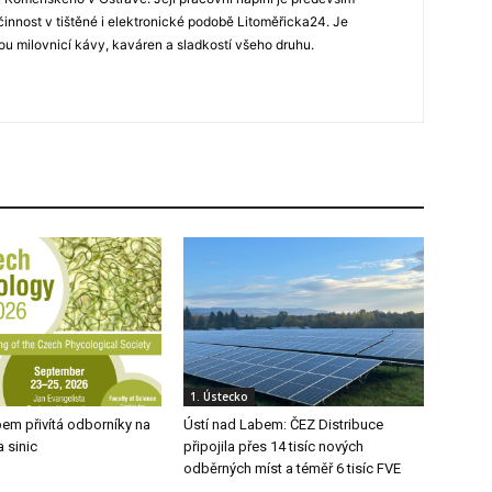
 činnost v tištěné i elektronické podobě Litoměřicka24. Je
u milovnicí kávy, kaváren a sladkostí všeho druhu.
1. Ústecko
em přivítá odborníky na
Ústí nad Labem: ČEZ Distribuce
 sinic
připojila přes 14 tisíc nových
odběrných míst a téměř 6 tisíc FVE