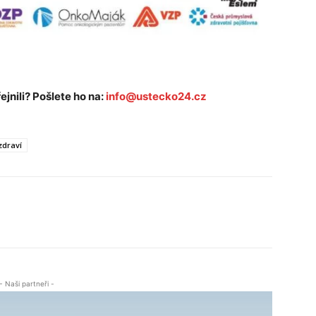
ejnili? Pošlete ho na:
info@ustecko24.cz
zdraví
- Naši partneři -