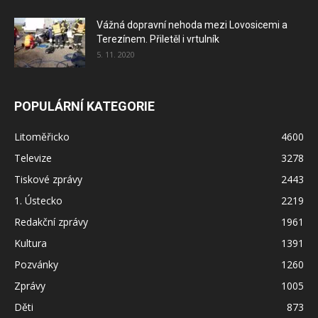
Vážná dopravní nehoda mezi Lovosicemi a
Terezínem. Přiletěl i vrtulník
5. 11. 2020
POPULÁRNÍ KATEGORIE
Litoměřicko
4600
Televize
3278
Tiskové zprávy
2443
1. Ústecko
2219
Redakční zprávy
1961
Kultura
1391
Pozvánky
1260
Zprávy
1005
Děti
873