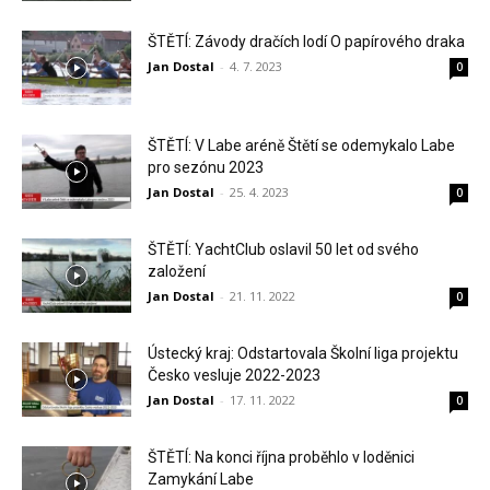
ŠTĚTÍ: Závody dračích lodí O papírového draka
Jan Dostal
-
4. 7. 2023
0
ŠTĚTÍ: V Labe aréně Štětí se odemykalo Labe
pro sezónu 2023
Jan Dostal
-
25. 4. 2023
0
ŠTĚTÍ: YachtClub oslavil 50 let od svého
založení
Jan Dostal
-
21. 11. 2022
0
Ústecký kraj: Odstartovala Školní liga projektu
Česko vesluje 2022-2023
Jan Dostal
-
17. 11. 2022
0
ŠTĚTÍ: Na konci října proběhlo v loděnici
Zamykání Labe