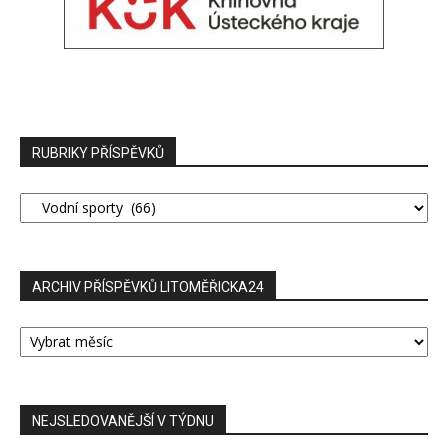
RUBRIKY PŘÍSPĚVKŮ
RUBRIKY
PŘÍSPĚVKŮ
ARCHIV PŘÍSPĚVKŮ LITOMĚŘICKA24
ARCHIV
PŘÍSPĚVKŮ
LITOMĚŘICKA24
NEJSLEDOVANĚJŠÍ V TÝDNU