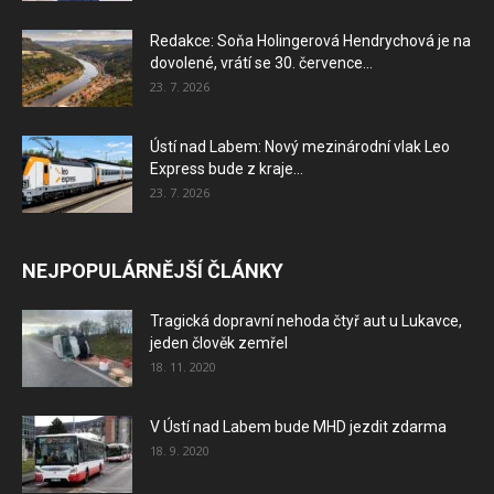
Redakce: Soňa Holingerová Hendrychová je na
dovolené, vrátí se 30. července...
23. 7. 2026
Ústí nad Labem: Nový mezinárodní vlak Leo
Express bude z kraje...
23. 7. 2026
NEJPOPULÁRNĚJŠÍ ČLÁNKY
Tragická dopravní nehoda čtyř aut u Lukavce,
jeden člověk zemřel
18. 11. 2020
V Ústí nad Labem bude MHD jezdit zdarma
18. 9. 2020