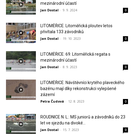
mezinárodní účastí
Jan Dostal
-
9. 9. 2024
0
LITOMĚŘICE: Litoměřická ploutev letos
přivítala 133 závodníků
Jan Dostal
-
19. 10. 2023
0
LITOMĚŘICE: 69. Litoměřická regata s
mezinárodní účastí
Jan Dostal
-
8. 9. 2023
0
LITOMĚŘICE: Návštěvníci krytého plaveckého
bazénu mají díky rekonstrukci vylepšené
zázemí
Petra Čudová
-
12. 8. 2023
0
ROUDNICE N. L.: MS juniorů a závodníků do 23
let ve sjezdu na divoké...
Jan Dostal
-
15. 7. 2023
0