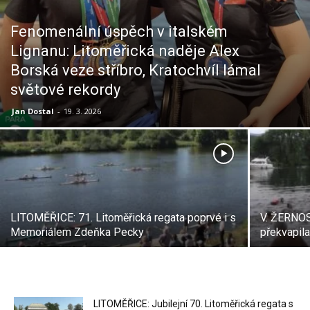
Fenomenální úspěch v italském
Lignanu: Litoměřická naděje Alex
Borská veze stříbro, Kratochvíl lámal
světové rekordy
Jan Dostal
-
19. 3. 2026
LITOMĚŘICE: 71. Litoměřická regata poprvé i s
V. ŽERNOS
Memoriálem Zdeňka Pecky
překvapila
LITOMĚŘICE: Jubilejní 70. Litoměřická regata s