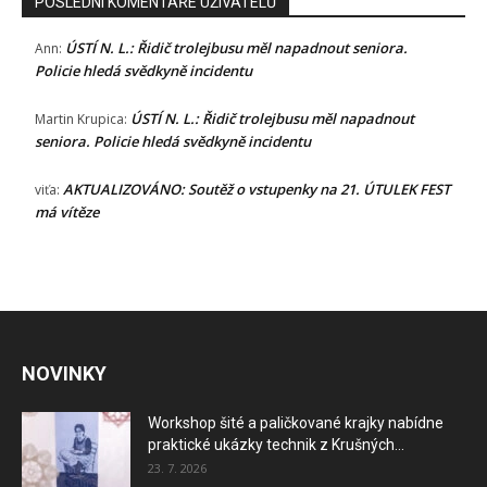
POSLEDNÍ KOMENTÁŘE UŽIVATELŮ
ÚSTÍ N. L.: Řidič trolejbusu měl napadnout seniora.
Ann
:
Policie hledá svědkyně incidentu
ÚSTÍ N. L.: Řidič trolejbusu měl napadnout
Martin Krupica
:
seniora. Policie hledá svědkyně incidentu
AKTUALIZOVÁNO: Soutěž o vstupenky na 21. ÚTULEK FEST
viťa
:
má vítěze
NOVINKY
Workshop šité a paličkované krajky nabídne
praktické ukázky technik z Krušných...
23. 7. 2026