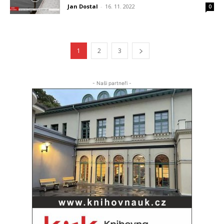
Jan Dostal
-
16. 11. 2022
0
1
2
3
- Naši partneři -