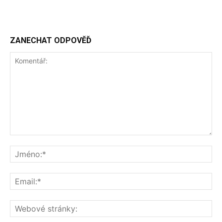
ZANECHAT ODPOVĚĎ
Komentář:
Jm
Ema
We
str