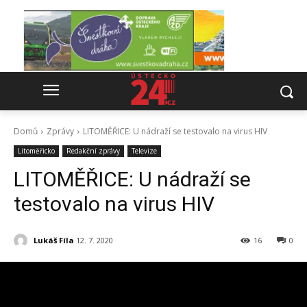
Domů
Zprávy
LITOMĚŘICE: U nádraží se testovalo na virus HIV
Litoměřicko
Redakční zprávy
Televize
LITOMĚŘICE: U nádraží se
testovalo na virus HIV
Lukáš Fíla
12. 7. 2020
16
0