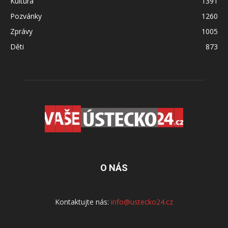
Kultura
1391
Pozvánky
1260
Zprávy
1005
Děti
873
O NÁS
Kontaktujte nás:
info@ustecko24.cz