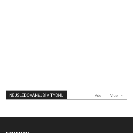
NEJSLEDOVANĚJŠÍ V TÝDNU
Vše
Více