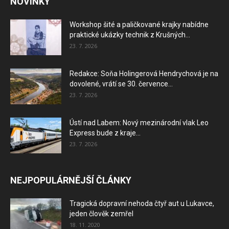
NOVINKY
Workshop šité a paličkované krajky nabídne
praktické ukázky technik z Krušných...
23. 7. 2026
Redakce: Soňa Holingerová Hendrychová je na
dovolené, vrátí se 30. července...
23. 7. 2026
Ústí nad Labem: Nový mezinárodní vlak Leo
Express bude z kraje...
23. 7. 2026
NEJPOPULÁRNĚJŠÍ ČLÁNKY
Tragická dopravní nehoda čtyř aut u Lukavce,
jeden člověk zemřel
18. 11. 2020