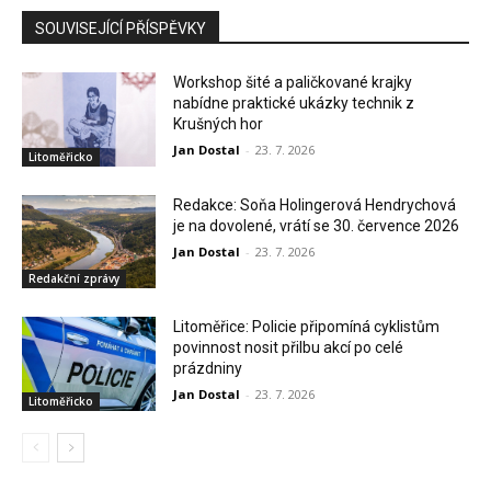
SOUVISEJÍCÍ PŘÍSPĚVKY
Workshop šité a paličkované krajky
nabídne praktické ukázky technik z
Krušných hor
Jan Dostal
-
23. 7. 2026
Litoměřicko
Redakce: Soňa Holingerová Hendrychová
je na dovolené, vrátí se 30. července 2026
Jan Dostal
-
23. 7. 2026
Redakční zprávy
Litoměřice: Policie připomíná cyklistům
povinnost nosit přilbu akcí po celé
prázdniny
Jan Dostal
-
23. 7. 2026
Litoměřicko