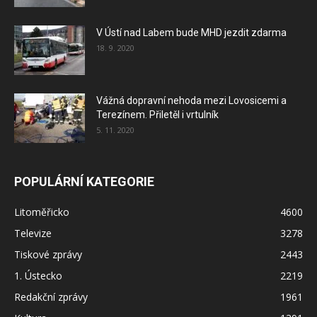
V Ústí nad Labem bude MHD jezdit zdarma
18. 9. 2020
Vážná dopravní nehoda mezi Lovosicemi a
Terezínem. Přiletěl i vrtulník
5. 11. 2020
POPULÁRNÍ KATEGORIE
Litoměřicko
4600
Televize
3278
Tiskové zprávy
2443
1. Ústecko
2219
Redakční zprávy
1961