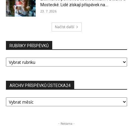
Mostecké. Lidé získají příspěvek na...
23. 7. 2026
Načíst další
RUBRIKY PŘÍSPĚVKŮ
RUBRIKY
PŘÍSPĚVKŮ
ARCHIV PŘÍSPĚVKŮ ÚSTECKA24
ARCHIV
PŘÍSPĚVKŮ
ÚSTECKA24
- Reklama -