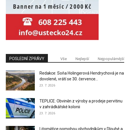
POSLEDNÍ ZPRÁVY
Vše
Nejlepší
Nejpopulárnější
Redakce: Soňa Holingerová Hendrychová je na
dovolené, vrátí se 30. července...
23. 7. 2026
TEPLICE: Obviněn z výroby a prodeje pervitinu
v zahrádkářské kolonii
23. 7. 2026
Litoměřice pomohou obchodníkům v Dlouhé a