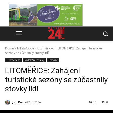
Domů
Města/obce
Litoměřicko
LITOMĚŘICE: Zahájení turistické
sezóny se zúčastnily stovky lidí
Litoměřicko
Redakční zprávy
Televize
LITOMĚŘICE: Zahájení
turistické sezóny se zúčastnily
stovky lidí
Jan Dostal
2. 5. 2024
15
0