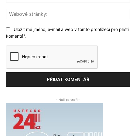
We
str
Uložit mé jméno, e-mail a web v tomto prohlížeči pro příští
komentář.
- Naši partneři -