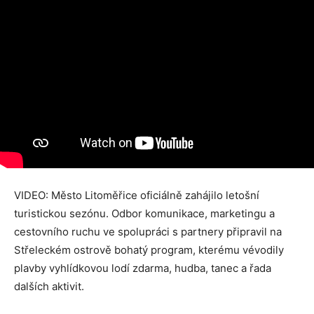
VIDEO: Město Litoměřice oficiálně zahájilo letošní
turistickou sezónu. Odbor komunikace, marketingu a
cestovního ruchu ve spolupráci s partnery připravil na
Střeleckém ostrově bohatý program, kterému vévodily
plavby vyhlídkovou lodí zdarma, hudba, tanec a řada
dalších aktivit.