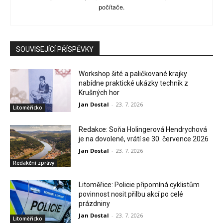
počítače.
SOUVISEJÍCÍ PŘÍSPĚVKY
Workshop šité a paličkované krajky
nabídne praktické ukázky technik z
Krušných hor
Jan Dostal
-
23. 7. 2026
Litoměřicko
Redakce: Soňa Holingerová Hendrychová
je na dovolené, vrátí se 30. července 2026
Jan Dostal
-
23. 7. 2026
Redakční zprávy
Litoměřice: Policie připomíná cyklistům
povinnost nosit přilbu akcí po celé
prázdniny
Jan Dostal
-
23. 7. 2026
Litoměřicko