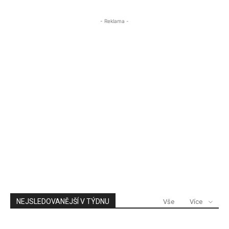
- Reklama -
NEJSLEDOVANĚJŠÍ V TÝDNU
Vše
Více