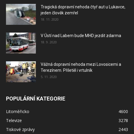
Tragická dopravní nehoda čtyř aut u Lukavce,
jeden člověk zemřel
18. 11. 2020
V Ústí nad Labem bude MHD jezdit zdarma
18. 9. 2020
Vážná dopravní nehoda mezi Lovosicemi a
Terezínem. Přiletěl i vrtulník
5. 11. 2020
POPULÁRNÍ KATEGORIE
Litoměřicko
4600
Televize
3278
Tiskové zprávy
2443