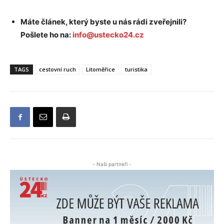
Máte článek, který byste u nás rádi zveřejnili?
Pošlete ho na:
info@ustecko24.cz
TAGS
cestovní ruch
Litoměřice
turistika
- Naši partneři -