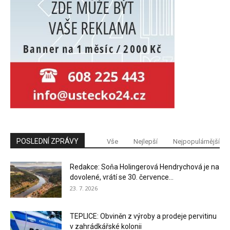
POSLEDNÍ ZPRÁVY
Vše
Nejlepší
Nejpopulárnější
Redakce: Soňa Holingerová Hendrychová je na
dovolené, vrátí se 30. července...
23. 7. 2026
TEPLICE: Obviněn z výroby a prodeje pervitinu
v zahrádkářské kolonii