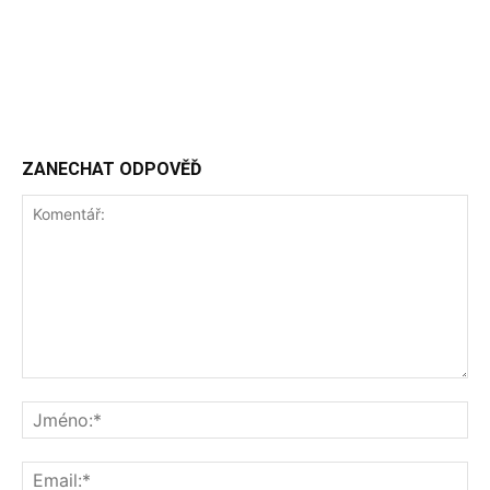
ZANECHAT ODPOVĚĎ
Komentář:
Jm
Ema