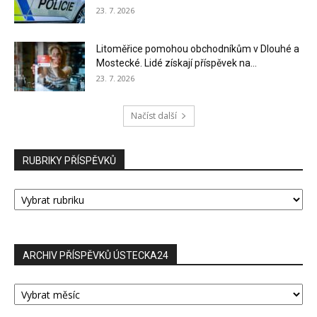
23. 7. 2026
Litoměřice pomohou obchodníkům v Dlouhé a
Mostecké. Lidé získají příspěvek na...
23. 7. 2026
Načíst další
RUBRIKY PŘÍSPĚVKŮ
RUBRIKY
PŘÍSPĚVKŮ
ARCHIV PŘÍSPĚVKŮ ÚSTECKA24
ARCHIV
PŘÍSPĚVKŮ
ÚSTECKA24