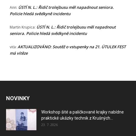
ÚSTÍ N. L.: Řidič trolejbusu měl napadnout seniora.
Ann
:
Policie hledá svědkyně incidentu
ÚSTÍ N. L.: Řidič trolejbusu měl napadnout
Martin Krupica
:
seniora. Policie hledá svědkyně incidentu
AKTUALIZOVÁNO: Soutěž o vstupenky na 21. ÚTULEK FEST
viťa
:
má vítěze
NOVINKY
Workshop šité a paličkované krajky nabídne
praktické ukázky technik z Krušných...
23. 7. 2026