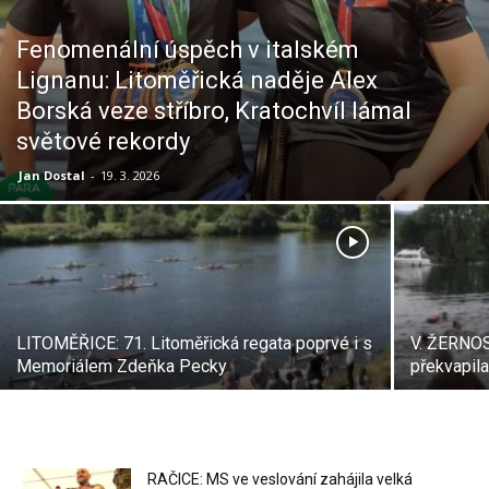
Fenomenální úspěch v italském
Lignanu: Litoměřická naděje Alex
Borská veze stříbro, Kratochvíl lámal
světové rekordy
Jan Dostal
-
19. 3. 2026
LITOMĚŘICE: 71. Litoměřická regata poprvé i s
V. ŽERNOS
Memoriálem Zdeňka Pecky
překvapila
RAČICE: MS ve veslování zahájila velká