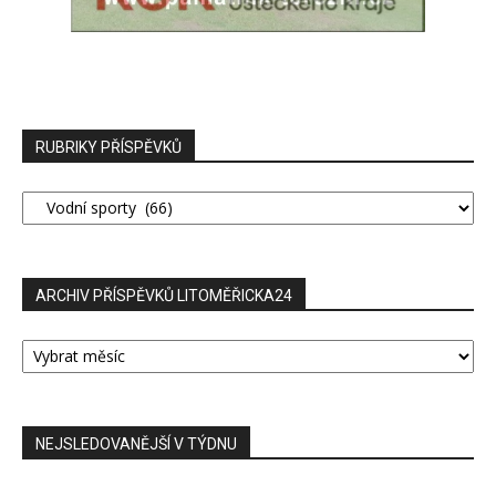
RUBRIKY PŘÍSPĚVKŮ
RUBRIKY
PŘÍSPĚVKŮ
ARCHIV PŘÍSPĚVKŮ LITOMĚŘICKA24
ARCHIV
PŘÍSPĚVKŮ
LITOMĚŘICKA24
NEJSLEDOVANĚJŠÍ V TÝDNU