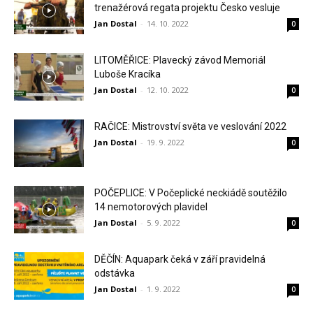
trenažérová regata projektu Česko vesluje
Jan Dostal
-
14. 10. 2022
0
LITOMĚŘICE: Plavecký závod Memoriál
Luboše Kracíka
Jan Dostal
-
12. 10. 2022
0
RAČICE: Mistrovství světa ve veslování 2022
Jan Dostal
-
19. 9. 2022
0
POČEPLICE: V Počeplické neckiádě soutěžilo
14 nemotorových plavidel
Jan Dostal
-
5. 9. 2022
0
DĚČÍN: Aquapark čeká v září pravidelná
odstávka
Jan Dostal
-
1. 9. 2022
0