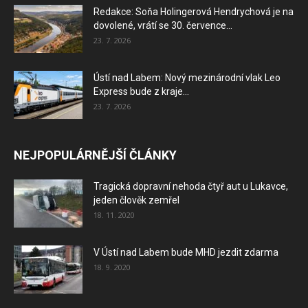
Redakce: Soňa Holingerová Hendrychová je na
dovolené, vrátí se 30. července...
23. 7. 2026
Ústí nad Labem: Nový mezinárodní vlak Leo
Express bude z kraje...
23. 7. 2026
NEJPOPULÁRNĚJŠÍ ČLÁNKY
Tragická dopravní nehoda čtyř aut u Lukavce,
jeden člověk zemřel
18. 11. 2020
V Ústí nad Labem bude MHD jezdit zdarma
18. 9. 2020