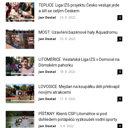
TEPLICE: Liga IZS projektu Česko vesluje jede
a šíří se celým Českem
Jan Dostal
-
25. 8. 2022
0
MOST: Uzavření bazénové haly Aquadromu
Jan Dostal
-
23. 8. 2022
0
LITOMĚŘICE: Veslařská Liga IZS v Domově na
Dómském pahorku
Jan Dostal
-
18. 8. 2022
0
LOVOSICE: Mejdan na koupálku děti překvapil
novými atrakcemi
Jan Dostal
-
11. 8. 2022
0
PÍŠŤANY: Klienti CSP Litoměřice si pod
dohledem potápěčů vyzkoušeli vodní sporty
Jan Dostal
-
5. 8. 2022
0