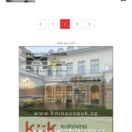
1
2
3
- Naši partneři -