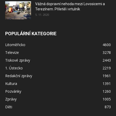
Vážná dopravní nehoda mezi Lovosicemi a
Terezínem. Přiletěl i vrtulník
5. 11. 2020
POPULÁRNÍ KATEGORIE
Litoměřicko
4600
Televize
3278
Tiskové zprávy
2443
1. Ústecko
2219
Redakční zprávy
1961
Kultura
1391
Pozvánky
1260
Zprávy
1005
Děti
873