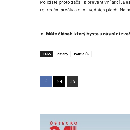
Policisté proto začali s preventivní akcí „B
rekreační areály a okolí vodních ploch. Na m
Máte článek, který byste u nás rádi zveř
TAGS
Píšťany
Policie ČR