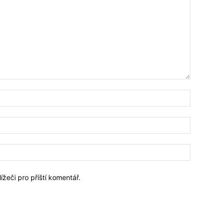
Jméno:*
Email:*
Webové
stránky:
ížeči pro příští komentář.