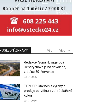
POSLEDNÍ ZPRÁVY
Vše
Více
Redakce: Soňa Holingerová
Hendrychová je na dovolené,
vrátí se 30. července...
23. 7. 2026
TEPLICE: Obviněn z výroby a
prodeje pervitinu v zahrádkářské
kolonii
23. 7. 2026