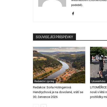
podobě).
SOUVISEJÍCÍ PŘÍSPĚVKY
Redakční zprávy
Litoměřicko
Redakce: Soňa Holingerová
LITOMĚŘICE: 
Hendrychová je na dovolené, vrátí se
nově v létě 
30. července 2026
prohlídky 