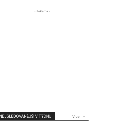
- Reklama -
NEJSLEDOVANĚJŠÍ V TÝDNU
Více