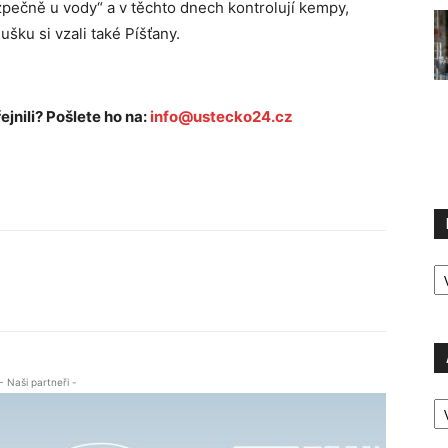
ezpečně u vody“ a v těchto dnech kontrolují kempy,
ušku si vzali také Píšťany.
ejnili? Pošlete ho na:
info@ustecko24.cz
R
P
- Naši partneři -
A
P
Ú