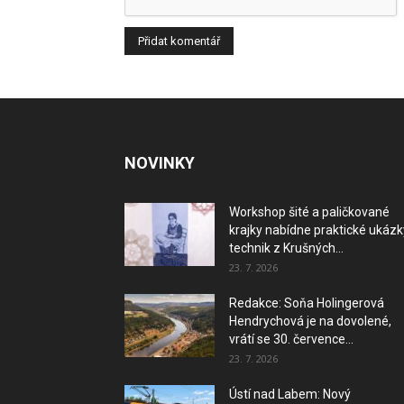
NOVINKY
Workshop šité a paličkované
krajky nabídne praktické ukázk
technik z Krušných...
23. 7. 2026
Redakce: Soňa Holingerová
Hendrychová je na dovolené,
vrátí se 30. července...
23. 7. 2026
Ústí nad Labem: Nový