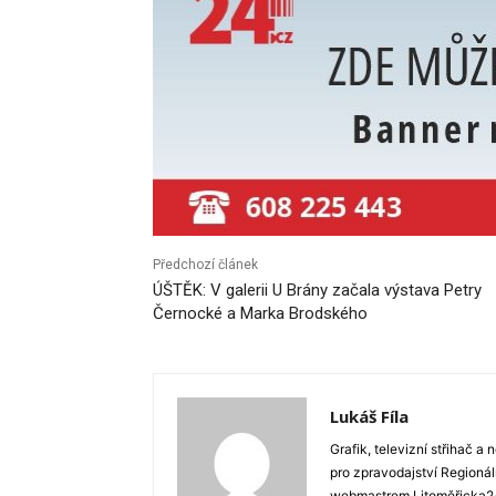
Předchozí článek
ÚŠTĚK: V galerii U Brány začala výstava Petry
Černocké a Marka Brodského
Lukáš Fíla
Grafik, televizní střihač a 
pro zpravodajství Regionál
webmastrem Litoměřicka24