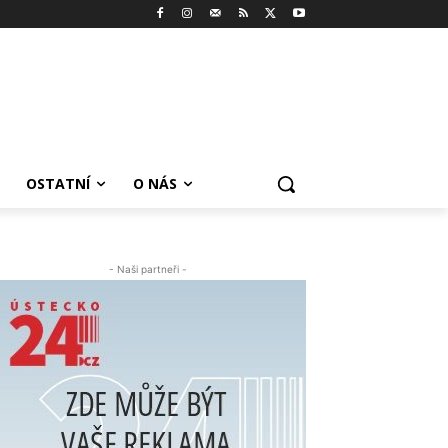
OSTATNÍ
O NÁS
- Naši partneři -