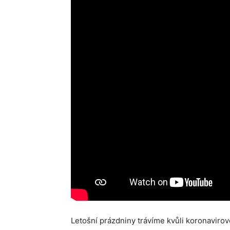
Letošní prázdniny trávíme kvůli koronavirov