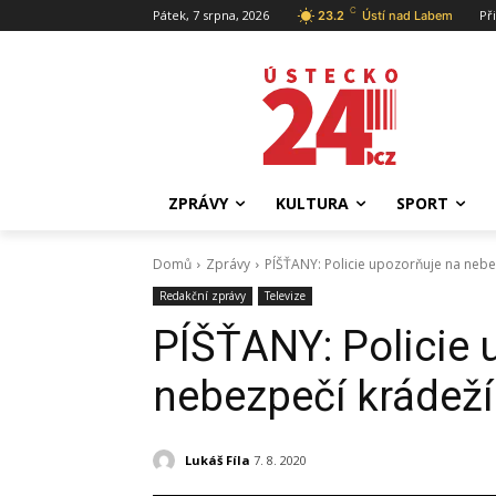
C
Pátek, 7 srpna, 2026
Př
23.2
Ústí nad Labem
ZPRÁVY
KULTURA
SPORT
Domů
Zprávy
PÍŠŤANY: Policie upozorňuje na nebe
Redakční zprávy
Televize
PÍŠŤANY: Policie 
nebezpečí krádeží
Lukáš Fíla
7. 8. 2020