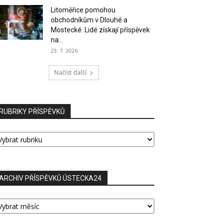
Litoměřice pomohou
obchodníkům v Dlouhé a
Mostecké. Lidé získají příspěvek
na...
23. 7. 2026
Načíst další
RUBRIKY PŘÍSPĚVKŮ
UBRIKY
ŘÍSPĚVKŮ
ARCHIV PŘÍSPĚVKŮ ÚSTECKA24
RCHIV
ŘÍSPĚVKŮ
STECKA24