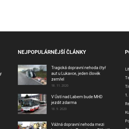
NEJPOPULÁRNĚJŠÍ ČLÁNKY
P
Tragická dopravní nehoda čtyř
L
y
aut u Lukavce, jeden člověk
Te
zemřel
18. 11. 2020
Ti
1.
V Ústí nad Labem bude MHD
jezdit zdarma
Re
18. 9. 2020
Ku
P
Vážná dopravní nehoda mezi