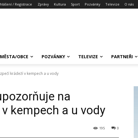
ihlášení / Registrace
Zprávy
Kultura
Sport
Pozvánky
Televize
O nás
MĚSTA/OBCE
POZVÁNKY
TELEVIZE
PARTNEŘI
zpečí krádeží v kempech a u vody
upozorňuje na
 v kempech a u vody
195
0