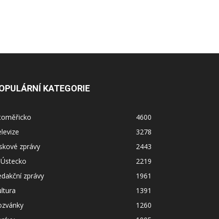
OPULÁRNÍ KATEGORIE
itoměřicko
4600
levize
3278
skové zprávy
2443
 Ústecko
2219
dakční zprávy
1961
ltura
1391
ozvánky
1260