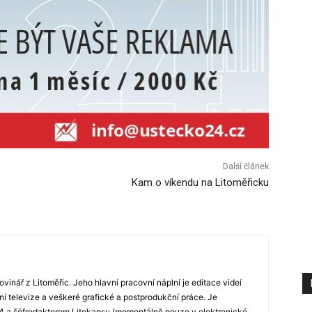
Další článek
Kam o víkendu na Litoměřicku
novinář z Litoměřic. Jeho hlavní pracovní náplní je editace videí
ní televize a veškeré grafické a postprodukční práce. Je
 a šéfredaktorem Litokapsu (momentálně pouze v elektronické