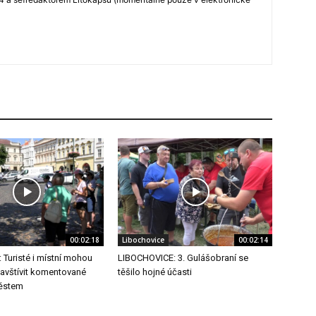
00:02:18
Libochovice
00:02:14
Turisté i místní mohou
LIBOCHOVICE: 3. Gulášobraní se
navštívit komentované
těšilo hojné účasti
městem